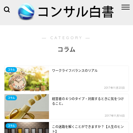
― CATEGORY ―
コラム
コラム
ワークライフバランスのリアル
2017年11月20日
コラム
経営者の４つのタイプ・対面するときに気をつけ
ること。
2017年11月16日
コラム
この迷路を解くことができますか？【人生のヒン
ト】