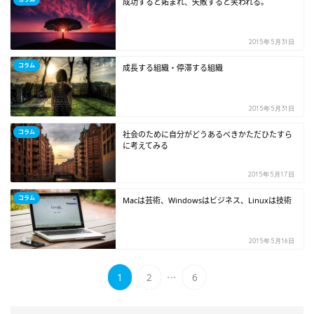
成功すると妬まれ、失敗すると笑われる。
2015年5月31日
コラム
成長する組織・停滞する組織
2015年5月31日
コラム
社会のために自分がどうあるべきかただひたすら
に考えてみる
2015年5月17日
コラム
Macは芸術、Windowsはビジネス、Linuxは技術
2015年5月16日
...
1
2
6