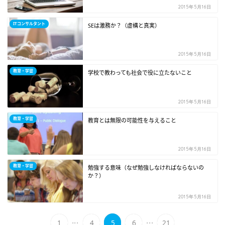
2015年5月16日
ITコンサルタント
SEは激務か？（虚構と真実）
2015年5月16日
教育・学習
学校で教わっても社会で役に立たないこと
2015年5月16日
教育・学習
教育とは無限の可能性を与えること
2015年5月16日
教育・学習
勉強する意味（なぜ勉強しなければならないの
か？）
2015年5月16日
...
...
1
4
5
6
21