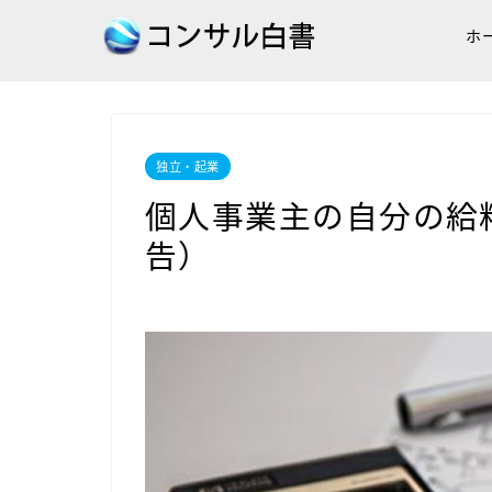
ホ
独立・起業
個人事業主の自分の給
告）