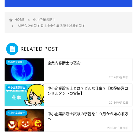
HOME
中小企業診断士
財務会計を制す者は中小企業診断士試験を制す
RELATED POST
中小企業診断士
企業内診断士の宿命
2012年3月18日
中小企業診断士
中小企業診断士とは？どんな仕事？【現役経営コ
ンサルタントの実情】
2018年9月12日
中小企業診断士
中小企業診断士試験の学習を１０月から始める方
へ
2018年10月28日